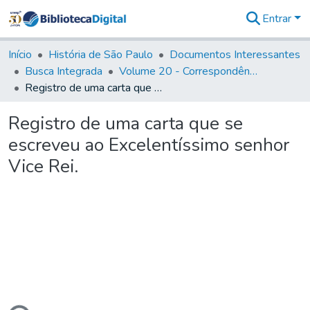
Entrar
Comunidades
&
Início
História de São Paulo
Documentos Interessantes
Coleções
Busca Integrada
Volume 20 - Correspondência interna do Governador Rodrigo Cezar de Menezes: 1721- 1728
Tudo na
Registro de uma carta que se escreveu ao Excelentíssimo senhor Vice Rei.
Biblioteca
Digital
Registro de uma carta que se
Estatísticas
escreveu ao Excelentíssimo senhor
Vice Rei.