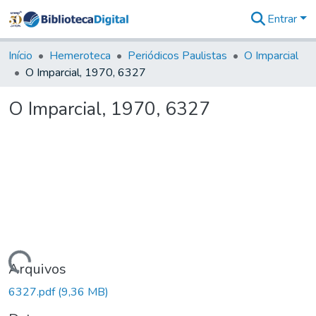
Entrar
Comunidades
&
Início
Hemeroteca
Periódicos Paulistas
O Imparcial
Coleções
O Imparcial, 1970, 6327
Tudo na
Biblioteca
O Imparcial, 1970, 6327
Digital
Estatísticas
Carregando...
Arquivos
6327.pdf
(9,36 MB)