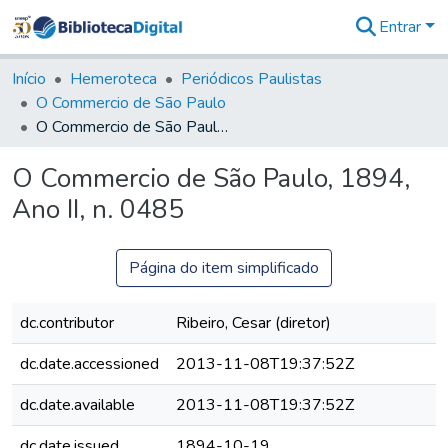
Entrar
Comunidades
&
Início
Hemeroteca
Periódicos Paulistas
Coleções
O Commercio de São Paulo
Tudo na
O Commercio de São Paulo, 1894, Ano II, n. 0485
Biblioteca
Digital
O Commercio de São Paulo, 1894,
Estatísticas
Ano II, n. 0485
Página do item simplificado
dc.contributor
Ribeiro, Cesar (diretor)
dc.date.accessioned
2013-11-08T19:37:52Z
dc.date.available
2013-11-08T19:37:52Z
dc.date.issued
1894-10-19