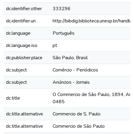
dc.identifier.other
333296
dc.identifier.uri
http://bibdig.biblioteca.unesp.br/hand
dc.language
Português
dc.language.iso
pt
dc.publisher.place
São Paulo, Brasil
dc.subject
Comércio - Periódicos
dc.subject
Anúncios - Jornais
O Commercio de São Paulo, 1894, Ano I
dc.title
0485
dc.title.alternative
Commercio de S. Paulo
dc.title.alternative
Commercio de São Paulo