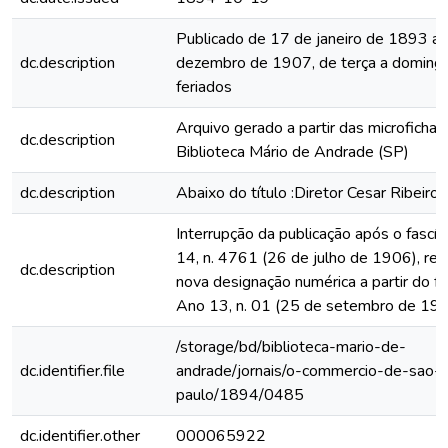
Publicado de 17 de janeiro de 1893 a
dc.description
dezembro de 1907, de terça a domingo
feriados
Arquivo gerado a partir das microfichas
dc.description
Biblioteca Mário de Andrade (SP)
dc.description
Abaixo do título :Diretor Cesar Ribeiro
Interrupção da publicação após o fascí
14, n. 4761 (26 de julho de 1906), rein
dc.description
nova designação numérica a partir do fa
Ano 13, n. 01 (25 de setembro de 19
/storage/bd/biblioteca-mario-de-
dc.identifier.file
andrade/jornais/o-commercio-de-sao-
paulo/1894/0485
dc.identifier.other
000065922