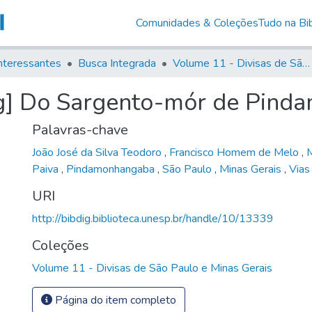
Comunidades & Coleções
Tudo na Bib
nteressantes
Busca Integrada
Volume 11 - Divisas de São Paulo e Minas Gerais
[g] Do Sargento-mór de Pind
Palavras-chave
João José da Silva Teodoro
,
Francisco Homem de Melo
,
M
Paiva
,
Pindamonhangaba
,
São Paulo
,
Minas Gerais
,
Vias
URI
http://bibdig.biblioteca.unesp.br/handle/10/13339
Coleções
Volume 11 - Divisas de São Paulo e Minas Gerais
Página do item completo