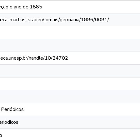
eção o ano de 1885
oteca-martius-staden/jornais/germania/1886/0081/
ioteca.unesp.br/handle/10/24702
 Periódicos
eriódicos
os