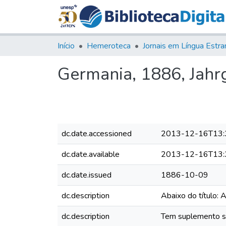
Início
Hemeroteca
Germania, 1886, Jahrg.
dc.date.accessioned
2013-12-16T13:
dc.date.available
2013-12-16T13:
dc.date.issued
1886-10-09
dc.description
Abaixo do título: 
dc.description
Tem suplemento sem