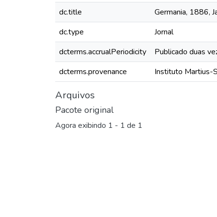
dc.title
Germania, 1886, Ja
dc.type
Jornal
dcterms.accrualPeriodicity
Publicado duas ve
dcterms.provenance
Instituto Martius-
Arquivos
Pacote original
Agora exibindo
1 - 1 de 1