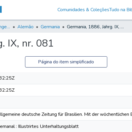
Comunidades & Coleções
Tudo na Bib
Jornais em Língua Estrangeira
Alemão
Germania
Germania, 1886, Jahrg. IX, nr. 081
 IX, nr. 081
Página do item simplificado
32:25Z
32:25Z
Allgemeine deutsche Zeitung für Brasilien. Mit der wöchentlichen B
anal : Illustrirtes Unterhaltungsblatt