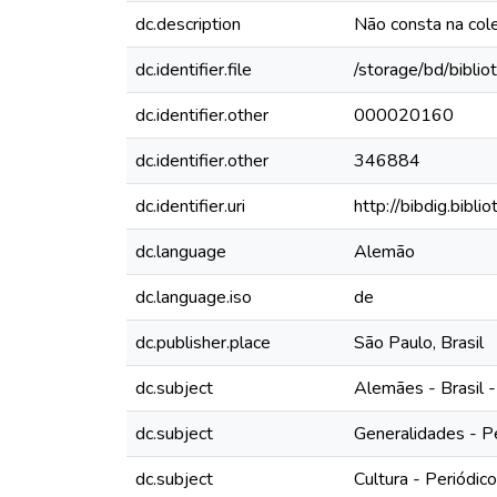
dc.description
Não consta na col
dc.identifier.file
/storage/bd/bibli
dc.identifier.other
000020160
dc.identifier.other
346884
dc.identifier.uri
http://bibdig.bibl
dc.language
Alemão
dc.language.iso
de
dc.publisher.place
São Paulo, Brasil
dc.subject
Alemães - Brasil -
dc.subject
Generalidades - P
dc.subject
Cultura - Periódic