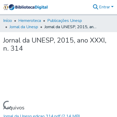
Entrar
Comunidades
&
Início
Hemeroteca
Publicações Unesp
Coleções
Jornal da Unesp
Jornal da UNESP, 2015, ano XXXI, n. 314
Tudo na
Biblioteca
Jornal da UNESP, 2015, ano XXXI,
Digital
n. 314
Estatísticas
Carregando...
Arquivos
Jornal da Unesp edicao 314.pdf
(2,14 MB)