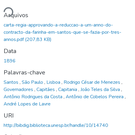
ndo...
Arquivos
carta-regia-approvando-a-reduccao-a-um-anno-do-
contracto-da-farinha-em-santos-que-se-fazia-por-tres-
annos.pdf
(207,83 KB)
Data
1896
Palavras-chave
Santos
,
São Paulo
,
Lisboa
,
Rodrigo César de Menezes
,
Governadores
,
Capitães
,
Capitania
,
João Teles da Silva
,
Antônio Rodrigues da Costa
,
Antônio de Cobelos Pereira
,
André Lopes de Lavre
URI
http://bibdig.biblioteca.unesp.br/handle/10/14740