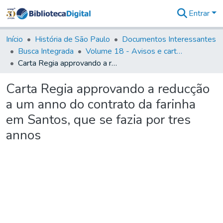
Entrar
Comunidades
&
Início
História de São Paulo
Documentos Interessantes
Coleções
Busca Integrada
Volume 18 - Avisos e cartas régias (1714- 29)
Tudo na
Carta Regia approvando a reducção a um anno do contrato da farinha em Santos, que se fazia por tres annos
Biblioteca
Digital
Carta Regia approvando a reducção
Estatísticas
a um anno do contrato da farinha
em Santos, que se fazia por tres
annos