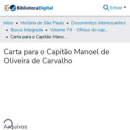
Entrar
Comunidades
&
Início
História de São Paulo
Documentos Interessantes
Coleções
Busca Integrada
Volume 74 - Ofícios do capitão General Martim Lopes Lobo de Saldanha às Câmaras e Comandantes da Capitania (1775)
Tudo na
Carta para o Capitão Manoel de Oliveira de Carvalho
Biblioteca
Digital
Carta para o Capitão Manoel de
Estatísticas
Oliveira de Carvalho
ndo...
Arquivos