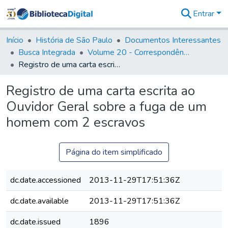
Entrar
Comunidades
&
Início
História de São Paulo
Documentos Interessantes
Coleções
Busca Integrada
Volume 20 - Correspondência interna do Governador Rodrigo Cezar de Menezes: 1721- 1728
Tudo na
Registro de uma carta escrita ao Ouvidor Geral sobre a fuga de um homem com 2 escravos
Biblioteca
Digital
Registro de uma carta escrita ao
Estatísticas
Ouvidor Geral sobre a fuga de um
homem com 2 escravos
Página do item simplificado
dc.date.accessioned
2013-11-29T17:51:36Z
dc.date.available
2013-11-29T17:51:36Z
dc.date.issued
1896