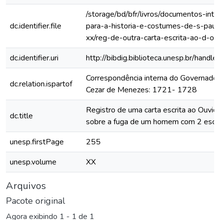
/storage/bd/bfr/livros/documentos-int
dc.identifier.file
para-a-historia-e-costumes-de-s-paul
xx/reg-de-outra-carta-escrita-ao-d-ou
dc.identifier.uri
http://bibdig.biblioteca.unesp.br/hand
Correspondência interna do Governador
dc.relation.ispartof
Cezar de Menezes: 1721- 1728
Registro de uma carta escrita ao Ouvid
dc.title
sobre a fuga de um homem com 2 escr
unesp.firstPage
255
unesp.volume
XX
Arquivos
Pacote original
Agora exibindo
1 - 1 de 1