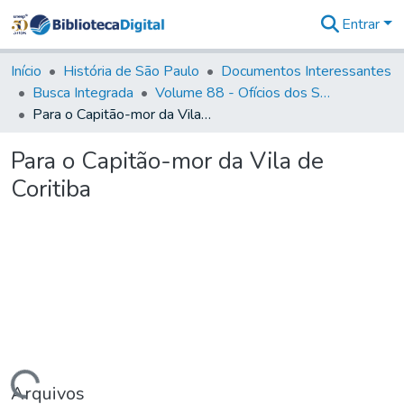
Entrar
Comunidades
&
Início
História de São Paulo
Documentos Interessantes
Coleções
Busca Integrada
Volume 88 - Ofícios dos Senhores Governadores Interinos da Capitania de São Paulo (1817- 1819)
Tudo na
Para o Capitão-mor da Vila de Coritiba
Biblioteca
Digital
Para o Capitão-mor da Vila de
Estatísticas
Coritiba
Arquivos