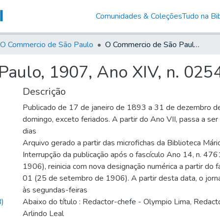
Comunidades & Coleções
Tudo na Bib
O Commercio de São Paulo
O Commercio de São Paulo, 1907, Ano XIV, n. 0254
aulo, 1907, Ano XIV, n. 025
Descrição
Publicado de 17 de janeiro de 1893 a 31 de dezembro d
domingo, exceto feriados. A partir do Ano VII, passa a se
dias
Arquivo gerado a partir das microfichas da Biblioteca Már
Interrupção da publicação após o fascículo Ano 14, n. 476
1906), reinicia com nova designação numérica a partir do f
01 (25 de setembro de 1906). A partir desta data, o jornal
às segundas-feiras
)
Abaixo do título : Redactor-chefe - Olympio Lima, Redacto
Arlindo Leal