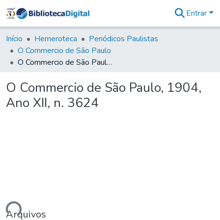
Entrar
Comunidades
&
Início
Hemeroteca
Periódicos Paulistas
Coleções
O Commercio de São Paulo
Tudo na
O Commercio de São Paulo, 1904, Ano XII, n. 3624
Biblioteca
Digital
O Commercio de São Paulo, 1904,
Estatísticas
Ano XII, n. 3624
ando...
Arquivos