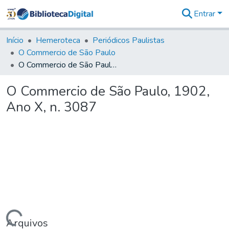
Entrar
Comunidades
&
Início
Hemeroteca
Periódicos Paulistas
Coleções
O Commercio de São Paulo
Tudo na
O Commercio de São Paulo, 1902, Ano X, n. 3087
Biblioteca
Digital
O Commercio de São Paulo, 1902,
Estatísticas
Ano X, n. 3087
Arquivos