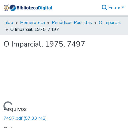
Entrar
Comunidades
&
Início
Hemeroteca
Periódicos Paulistas
O Imparcial
Coleções
O Imparcial, 1975, 7497
Tudo na
Biblioteca
O Imparcial, 1975, 7497
Digital
Estatísticas
Carregando...
Arquivos
7497.pdf
(57,33 MB)