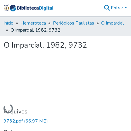
Entrar
Comunidades
&
Início
Hemeroteca
Periódicos Paulistas
O Imparcial
Coleções
O Imparcial, 1982, 9732
Tudo na
Biblioteca
O Imparcial, 1982, 9732
Digital
Estatísticas
Carregando...
Arquivos
9732.pdf
(66,97 MB)