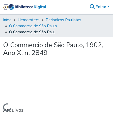
Entrar
Comunidades
&
Início
Hemeroteca
Periódicos Paulistas
Coleções
O Commercio de São Paulo
Tudo na
O Commercio de São Paulo, 1902, Ano X, n. 2849
Biblioteca
Digital
O Commercio de São Paulo, 1902,
Estatísticas
Ano X, n. 2849
Carregando...
Arquivos