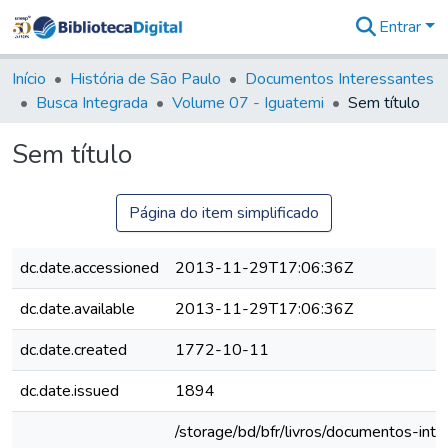
Entrar
Comunidades
&
Início
História de São Paulo
Documentos Interessantes
Coleções
Busca Integrada
Volume 07 - Iguatemi
Sem título
Tudo na
Biblioteca
Sem título
Digital
Estatísticas
Página do item simplificado
dc.date.accessioned
2013-11-29T17:06:36Z
dc.date.available
2013-11-29T17:06:36Z
dc.date.created
1772-10-11
dc.date.issued
1894
/storage/bd/bfr/livros/documentos-int