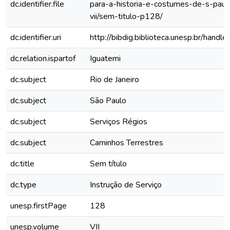
dc.identifier.file
para-a-historia-e-costumes-de-s-paul
vii/sem-titulo-p128/
dc.identifier.uri
http://bibdig.biblioteca.unesp.br/hand
dc.relation.ispartof
Iguatemi
dc.subject
Rio de Janeiro
dc.subject
São Paulo
dc.subject
Serviços Régios
dc.subject
Caminhos Terrestres
dc.title
Sem título
dc.type
Instrução de Serviço
unesp.firstPage
128
unesp.volume
VII