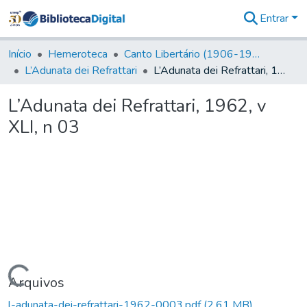
Entrar
Comunidades
&
Início
Hemeroteca
Canto Libertário (1906-1995)
Coleções
L’Adunata dei Refrattari
L’Adunata dei Refrattari, 1962, v XLI, n 03
Tudo na
Biblioteca
L’Adunata dei Refrattari, 1962, v
Digital
XLI, n 03
Estatísticas
Carregando...
Arquivos
l-adunata-dei-refrattari-1962-0003.pdf
(2,61 MB)