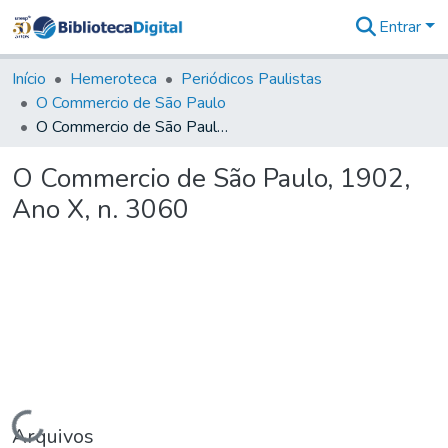
Entrar
Comunidades
&
Início
Hemeroteca
Periódicos Paulistas
Coleções
O Commercio de São Paulo
Tudo na
O Commercio de São Paulo, 1902, Ano X, n. 3060
Biblioteca
Digital
O Commercio de São Paulo, 1902,
Estatísticas
Ano X, n. 3060
Carregando...
Arquivos