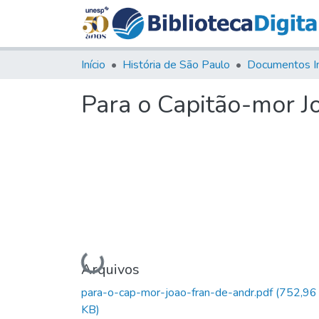
Início
História de São Paulo
Documentos I
Para o Capitão-mor J
Carregando...
Arquivos
para-o-cap-mor-joao-fran-de-andr.pdf
(752,96
KB)