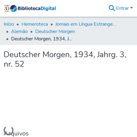
Entrar
Comunidades
&
Início
Hemeroteca
Jornais em Língua Estrangeira
Coleções
Alemão
Deutscher Morgen
Tudo na
Deutscher Morgen, 1934, Jahrg. 3, nr. 52
Biblioteca
Digital
Deutscher Morgen, 1934, Jahrg. 3,
Estatísticas
nr. 52
Carregando...
Arquivos