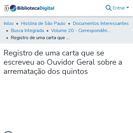
Entrar
Comunidades
&
Início
História de São Paulo
Documentos Interessantes
Coleções
Busca Integrada
Volume 20 - Correspondência interna do Governador Rodrigo Cezar de Menezes: 1721- 1728
Tudo na
Registro de uma carta que se escreveu ao Ouvidor Geral sobre a arrematação dos quintos
Biblioteca
Digital
Registro de uma carta que se
Estatísticas
escreveu ao Ouvidor Geral sobre a
arrematação dos quintos