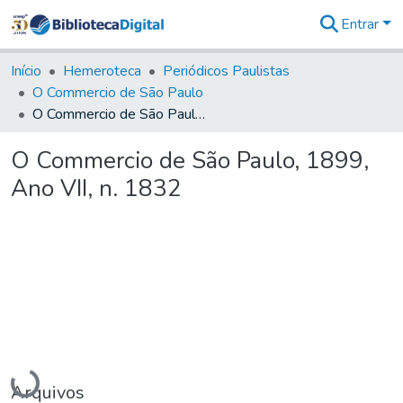
Entrar
Comunidades
&
Início
Hemeroteca
Periódicos Paulistas
Coleções
O Commercio de São Paulo
Tudo na
O Commercio de São Paulo, 1899, Ano VII, n. 1832
Biblioteca
Digital
O Commercio de São Paulo, 1899,
Estatísticas
Ano VII, n. 1832
Carregando...
Arquivos