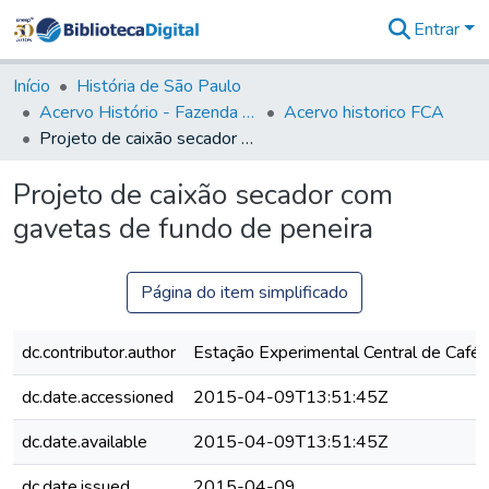
Entrar
Comunidades
&
Início
História de São Paulo
Coleções
Acervo Histório - Fazenda Lageado
Acervo historico FCA
Tudo na
Projeto de caixão secador com gavetas de fundo de peneira
Biblioteca
Digital
Projeto de caixão secador com
Estatísticas
gavetas de fundo de peneira
Página do item simplificado
dc.contributor.author
Estação Experimental Central de Café
dc.date.accessioned
2015-04-09T13:51:45Z
dc.date.available
2015-04-09T13:51:45Z
dc.date.issued
2015-04-09