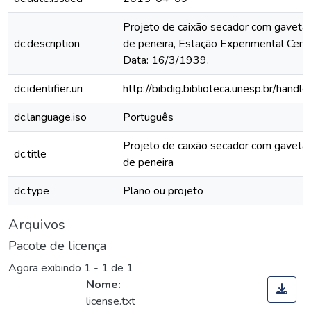
Projeto de caixão secador com gaveta
dc.description
de peneira, Estação Experimental Centr
Data: 16/3/1939.
dc.identifier.uri
http://bibdig.biblioteca.unesp.br/hand
dc.language.iso
Português
Projeto de caixão secador com gaveta
dc.title
de peneira
dc.type
Plano ou projeto
Arquivos
Pacote de licença
Agora exibindo
1 - 1 de 1
Nome:
license.txt