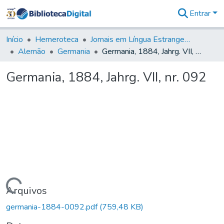
Entrar
Comunidades
&
Início
Hemeroteca
Jornais em Língua Estrangeira
Coleções
Alemão
Germania
Germania, 1884, Jahrg. VII, nr. 092
Tudo na
Biblioteca
Germania, 1884, Jahrg. VII, nr. 092
Digital
Estatísticas
Carregando...
Arquivos
germania-1884-0092.pdf
(759,48 KB)