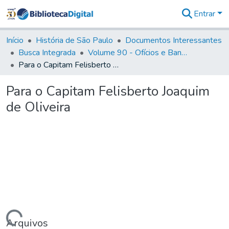
Entrar
Comunidades
&
Início
História de São Paulo
Documentos Interessantes
Coleções
Busca Integrada
Volume 90 - Ofícios e Bandos do Capitão General, Conde de Palma, aos funcionários da Capitania (1814- 1817)
Tudo na
Para o Capitam Felisberto Joaquim de Oliveira
Biblioteca
Digital
Para o Capitam Felisberto Joaquim
Estatísticas
de Oliveira
Arquivos