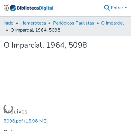
Entrar
Comunidades
&
Início
Hemeroteca
Periódicos Paulistas
O Imparcial
Coleções
O Imparcial, 1964, 5098
Tudo na
Biblioteca
O Imparcial, 1964, 5098
Digital
Estatísticas
Carregando...
Arquivos
5098.pdf
(15,98 MB)