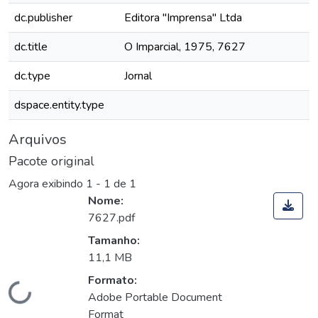
dc.publisher
Editora "Imprensa" Ltda
dc.title
O Imparcial, 1975, 7627
dc.type
Jornal
dspace.entity.type
Arquivos
Pacote original
Agora exibindo
1 - 1 de 1
Nome:
7627.pdf
Tamanho:
11,1 MB
Formato:
Carregando...
Adobe Portable Document
Format