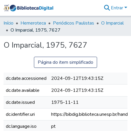
Entrar
Comunidades
&
Início
Hemeroteca
Periódicos Paulistas
O Imparcial
Coleções
O Imparcial, 1975, 7627
Tudo na
Biblioteca
O Imparcial, 1975, 7627
Digital
Estatísticas
Página do item simplificado
dc.date.accessioned
2024-09-12T19:43:15Z
dc.date.available
2024-09-12T19:43:15Z
dc.date.issued
1975-11-11
dc.identifier.uri
https://bibdig.biblioteca.unesp.br/han
dc.language.iso
pt