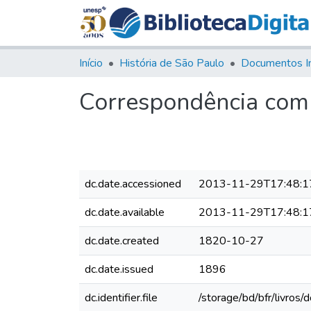
Início
História de São Paulo
Documentos I
Correspondência com 
dc.date.accessioned
2013-11-29T17:48:1
dc.date.available
2013-11-29T17:48:1
dc.date.created
1820-10-27
dc.date.issued
1896
dc.identifier.file
/storage/bd/bfr/livros