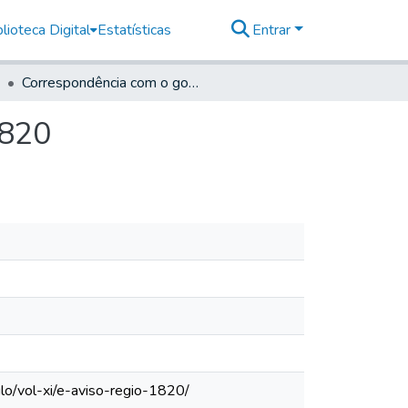
lioteca Digital
Estatísticas
Entrar
Correspondência com o governo. [e] Aviso Régio, 1820
1820
lo/vol-xi/e-aviso-regio-1820/