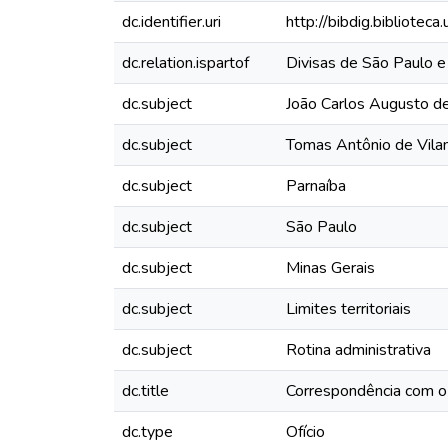
dc.identifier.uri
http://bibdig.bibliote
dc.relation.ispartof
Divisas de São Paulo e
dc.subject
João Carlos Augusto 
dc.subject
Tomas Antônio de Vila
dc.subject
Parnaíba
dc.subject
São Paulo
dc.subject
Minas Gerais
dc.subject
Limites territoriais
dc.subject
Rotina administrativa
dc.title
Correspondência com o
dc.type
Ofício