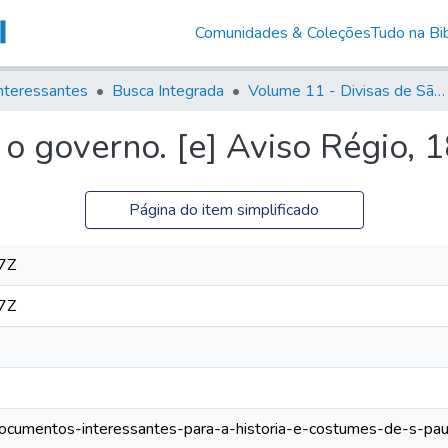
Comunidades & Coleções
Tudo na Bib
nteressantes
Busca Integrada
Volume 11 - Divisas de São Paulo e Minas Gerais
o governo. [e] Aviso Régio, 
Página do item simplificado
7Z
7Z
/documentos-interessantes-para-a-historia-e-costumes-de-s-pau