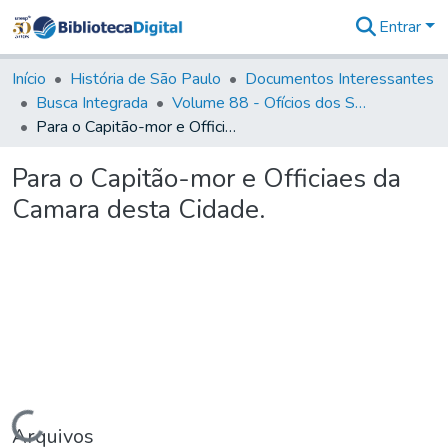
Entrar
Comunidades
&
Início
História de São Paulo
Documentos Interessantes
Coleções
Busca Integrada
Volume 88 - Ofícios dos Senhores Governadores Interinos da Capitania de São Paulo (1817- 1819)
Tudo na
Para o Capitão-mor e Officiaes da Camara desta Cidade.
Biblioteca
Digital
Para o Capitão-mor e Officiaes da
Estatísticas
Camara desta Cidade.
Carregando...
Arquivos