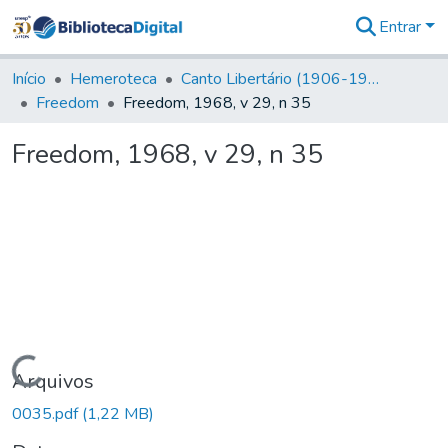
Entrar
Comunidades
&
Início
Hemeroteca
Canto Libertário (1906-1995)
Coleções
Freedom
Freedom, 1968, v 29, n 35
Tudo na
Biblioteca
Freedom, 1968, v 29, n 35
Digital
Estatísticas
Carregando...
Arquivos
0035.pdf
(1,22 MB)