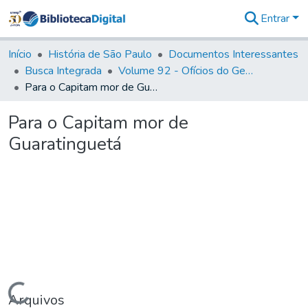
Entrar
Comunidades
&
Início
História de São Paulo
Documentos Interessantes
Coleções
Busca Integrada
Volume 92 - Ofícios do General D. Luiz aos diversos funcionários da Capitania (1768- 1772)
Tudo na
Para o Capitam mor de Guaratinguetá
Biblioteca
Digital
Para o Capitam mor de
Estatísticas
Guaratinguetá
Carregando...
Arquivos