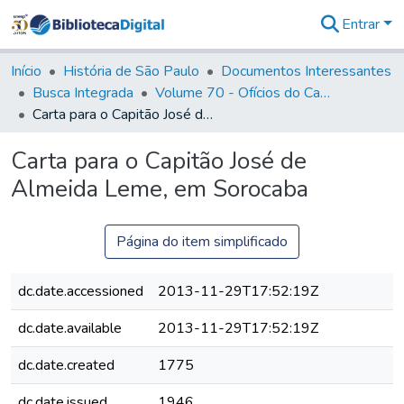
Entrar
Comunidades
&
Início
História de São Paulo
Documentos Interessantes
Coleções
Busca Integrada
Volume 70 - Ofícios do Capitão General Martins Lopes de Saldanha aos diversos funcionários da Capitania (1775-1776)
Tudo na
Carta para o Capitão José de Almeida Leme, em Sorocaba
Biblioteca
Digital
Carta para o Capitão José de
Estatísticas
Almeida Leme, em Sorocaba
Página do item simplificado
dc.date.accessioned
2013-11-29T17:52:19Z
dc.date.available
2013-11-29T17:52:19Z
dc.date.created
1775
dc.date.issued
1946