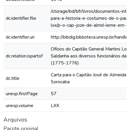
/storage/bd/bfr/livros/documentos-int
dc.identifier.file
para-a-historia-e-costumes-de-s-paul
lxx/p-o-cap-joze-de-almd-leme-em-s
dc.identifier.uri
http://bibdig.biblioteca.unesp.br/hand
Ofícios do Capitão General Martins Lo
dc.relation.ispartof
Saldanha aos diversos funcionários da C
(1775-1776)
Carta para o Capitão José de Almeida
dc.title
Sorocaba
unesp.firstPage
57
unesp.volume
LXX
Arquivos
Pacote original