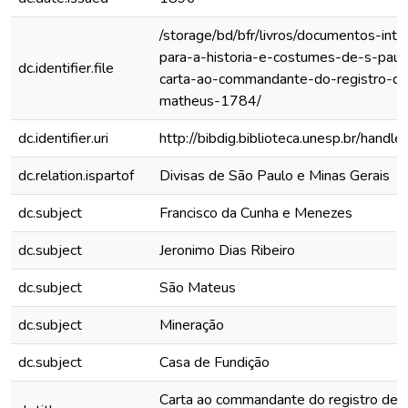
/storage/bd/bfr/livros/documentos-int
para-a-historia-e-costumes-de-s-paulo
dc.identifier.file
carta-ao-commandante-do-registro-d
matheus-1784/
dc.identifier.uri
http://bibdig.biblioteca.unesp.br/hand
dc.relation.ispartof
Divisas de São Paulo e Minas Gerais
dc.subject
Francisco da Cunha e Menezes
dc.subject
Jeronimo Dias Ribeiro
dc.subject
São Mateus
dc.subject
Mineração
dc.subject
Casa de Fundição
Carta ao commandante do registro de 