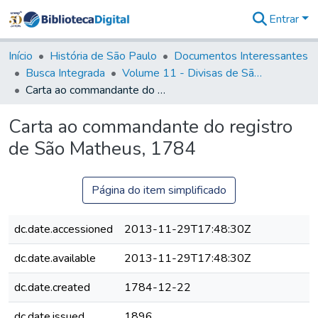
Entrar
Comunidades
&
Início
História de São Paulo
Documentos Interessantes
Coleções
Busca Integrada
Volume 11 - Divisas de São Paulo e Minas Gerais
Tudo na
Carta ao commandante do registro de São Matheus, 1784
Biblioteca
Digital
Carta ao commandante do registro
Estatísticas
de São Matheus, 1784
Página do item simplificado
dc.date.accessioned
2013-11-29T17:48:30Z
dc.date.available
2013-11-29T17:48:30Z
dc.date.created
1784-12-22
dc.date.issued
1896