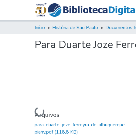
Início
História de São Paulo
Documentos I
Para Duarte Joze Fer
Carregando...
Arquivos
para-duarte-joze-ferreyra-de-albuquerque-
piahy.pdf
(118,8 KB)