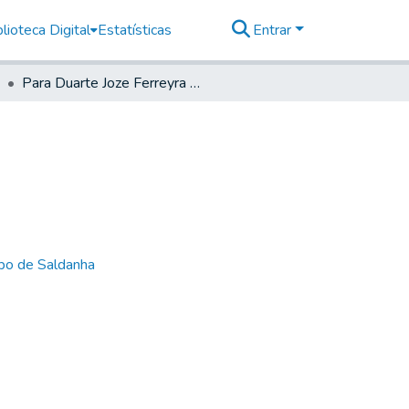
lioteca Digital
Estatísticas
Entrar
Para Duarte Joze Ferreyra de Albuquerque, Piahy
bo de Saldanha