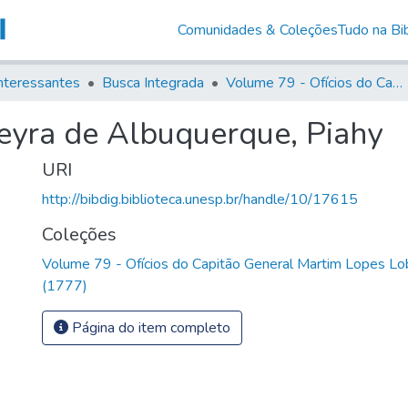
Comunidades & Coleções
Tudo na Bib
nteressantes
Busca Integrada
Volume 79 - Ofícios do Capitão General Martim Lopes Lobo de Saldanha (1777)
reyra de Albuquerque, Piahy
URI
http://bibdig.biblioteca.unesp.br/handle/10/17615
Coleções
Volume 79 - Ofícios do Capitão General Martim Lopes Lo
(1777)
Página do item completo