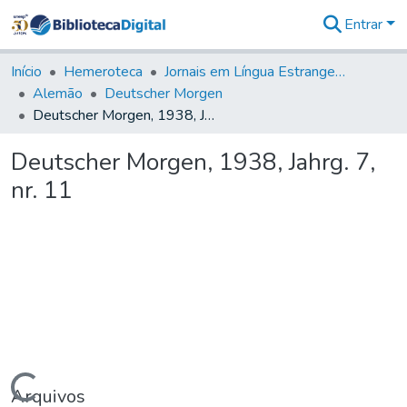
Entrar
Comunidades
&
Início
Hemeroteca
Jornais em Língua Estrangeira
Coleções
Alemão
Deutscher Morgen
Tudo na
Deutscher Morgen, 1938, Jahrg. 7, nr. 11
Biblioteca
Digital
Deutscher Morgen, 1938, Jahrg. 7,
Estatísticas
nr. 11
Arquivos