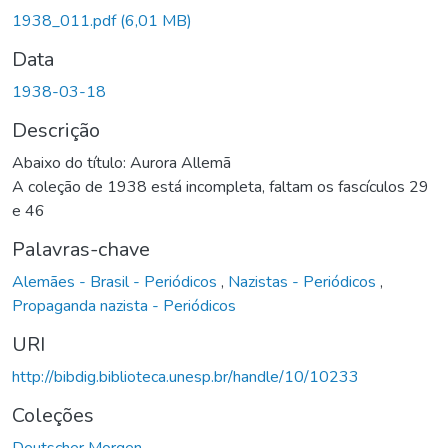
Carregando...
1938_011.pdf
(6,01 MB)
Data
1938-03-18
Descrição
Abaixo do título: Aurora Allemã
A coleção de 1938 está incompleta, faltam os fascículos 29
e 46
Palavras-chave
Alemães - Brasil - Periódicos
,
Nazistas - Periódicos
,
Propaganda nazista - Periódicos
URI
http://bibdig.biblioteca.unesp.br/handle/10/10233
Coleções
Deutscher Morgen