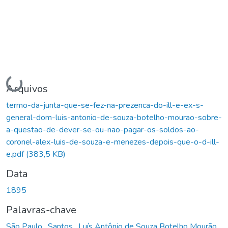
Carregando...
Arquivos
termo-da-junta-que-se-fez-na-prezenca-do-ill-e-ex-s-
general-dom-luis-antonio-de-souza-botelho-mourao-sobre-
a-questao-de-dever-se-ou-nao-pagar-os-soldos-ao-
coronel-alex-luis-de-souza-e-menezes-depois-que-o-d-ill-
e.pdf
(383,5 KB)
Data
1895
Palavras-chave
São Paulo
,
Santos
,
Luís Antônio de Souza Botelho Mourão
,