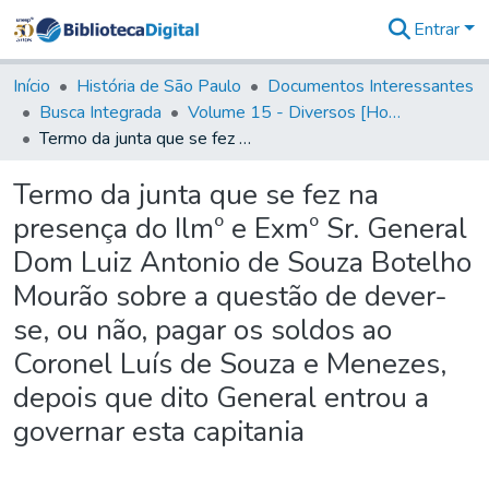
Entrar
Comunidades
&
Início
História de São Paulo
Documentos Interessantes
Coleções
Busca Integrada
Volume 15 - Diversos [Homenagens, termos e elevação de vila]
Tudo na
Termo da junta que se fez na presença do Ilmº e Exmº Sr. General Dom Luiz Antonio de Souza Botelho Mourão sobre a questão de dever-se, ou não, pagar os soldos ao Coronel Luís de Souza e Menezes, depois que dito General entrou a governar esta capitania
Biblioteca
Digital
Termo da junta que se fez na
Estatísticas
presença do Ilmº e Exmº Sr. General
Dom Luiz Antonio de Souza Botelho
Mourão sobre a questão de dever-
se, ou não, pagar os soldos ao
Coronel Luís de Souza e Menezes,
depois que dito General entrou a
governar esta capitania