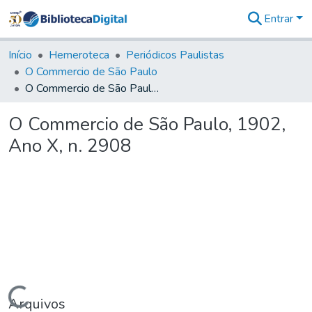
Entrar
Comunidades
&
Início
Hemeroteca
Periódicos Paulistas
Coleções
O Commercio de São Paulo
Tudo na
O Commercio de São Paulo, 1902, Ano X, n. 2908
Biblioteca
Digital
O Commercio de São Paulo, 1902,
Estatísticas
Ano X, n. 2908
Carregando...
Arquivos