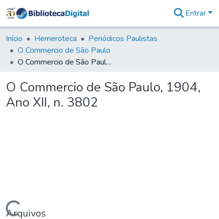
Entrar
Comunidades
&
Início
Hemeroteca
Periódicos Paulistas
Coleções
O Commercio de São Paulo
Tudo na
O Commercio de São Paulo, 1904, Ano XII, n. 3802
Biblioteca
Digital
O Commercio de São Paulo, 1904,
Estatísticas
Ano XII, n. 3802
Arquivos