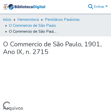
Entrar
Comunidades
&
Início
Hemeroteca
Periódicos Paulistas
Coleções
O Commercio de São Paulo
Tudo na
O Commercio de São Paulo, 1901, Ano IX, n. 2715
Biblioteca
Digital
O Commercio de São Paulo, 1901,
Estatísticas
Ano IX, n. 2715
Arquivos