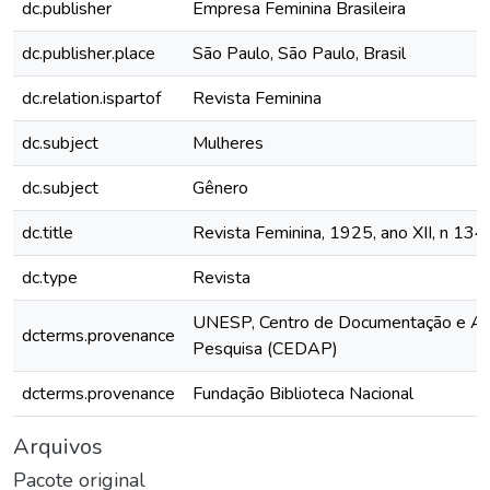
dc.publisher
Empresa Feminina Brasileira
dc.publisher.place
São Paulo, São Paulo, Brasil
dc.relation.ispartof
Revista Feminina
dc.subject
Mulheres
dc.subject
Gênero
dc.title
Revista Feminina, 1925, ano XII, n 134
dc.type
Revista
UNESP, Centro de Documentação e Ap
dcterms.provenance
Pesquisa (CEDAP)
dcterms.provenance
Fundação Biblioteca Nacional
Arquivos
Pacote original