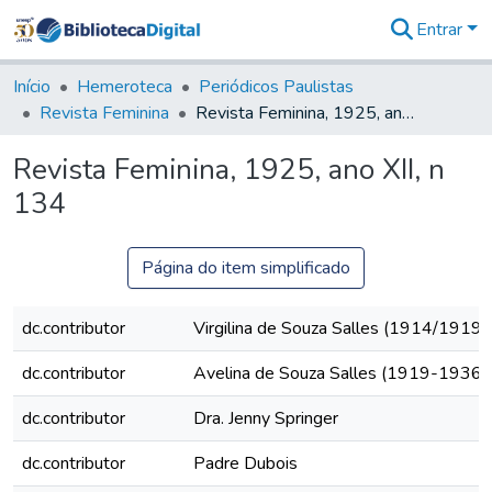
Entrar
Comunidades
&
Início
Hemeroteca
Periódicos Paulistas
Coleções
Revista Feminina
Revista Feminina, 1925, ano XII, n 134
Tudo na
Biblioteca
Revista Feminina, 1925, ano XII, n
Digital
134
Estatísticas
Página do item simplificado
dc.contributor
Virgilina de Souza Salles (1914/1919)
dc.contributor
Avelina de Souza Salles (1919-1936)
dc.contributor
Dra. Jenny Springer
dc.contributor
Padre Dubois