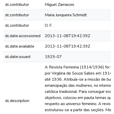
dc.contributor
Miguel Zamacois
dc.contributor
Maria Junqueira Schmidt
dc.contributor
O. F.
dc.date.accessioned
2013-11-08T19:42:39Z
dc.date.available
2013-11-08T19:42:39Z
dc.date.issued
1925-07
A Revista Feminina (1914/1936) foi f
por Virgilina de Souza Salles em 1914 e
até 1936. Atribuía-se a missão de busc
emancipação das mulheres, no interior d
católica tradicional. Para conseguir ess
objetivos, colocou em pauta temas que
dc.description
respeito ao universo feminino. A revist
estruturou-se a partir das seções: Mo