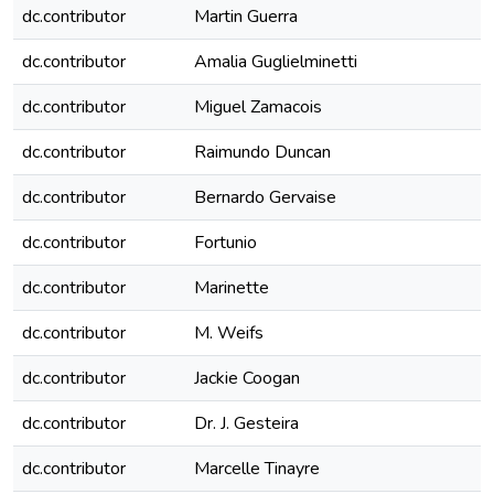
dc.contributor
Martin Guerra
dc.contributor
Amalia Guglielminetti
dc.contributor
Miguel Zamacois
dc.contributor
Raimundo Duncan
dc.contributor
Bernardo Gervaise
dc.contributor
Fortunio
dc.contributor
Marinette
dc.contributor
M. Weifs
dc.contributor
Jackie Coogan
dc.contributor
Dr. J. Gesteira
dc.contributor
Marcelle Tinayre