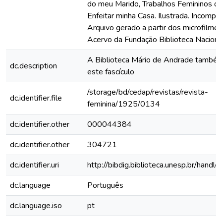
do meu Marido, Trabalhos Femininos o
Enfeitar minha Casa. Ilustrada. Incomple
Arquivo gerado a partir dos microfilme
Acervo da Fundação Biblioteca Naciona
A Biblioteca Mário de Andrade també
dc.description
este fascículo
/storage/bd/cedap/revistas/revista-
dc.identifier.file
feminina/1925/0134
dc.identifier.other
000044384
dc.identifier.other
304721
dc.identifier.uri
http://bibdig.biblioteca.unesp.br/hand
dc.language
Português
dc.language.iso
pt