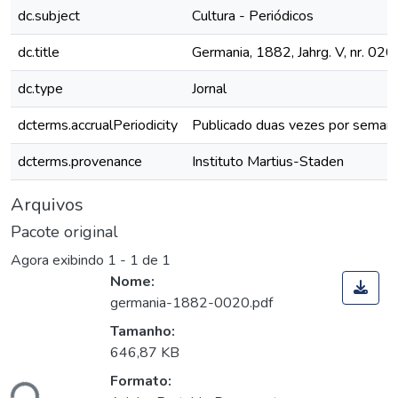
dc.subject
Cultura - Periódicos
dc.title
Germania, 1882, Jahrg. V, nr. 020
dc.type
Jornal
dcterms.accrualPeriodicity
Publicado duas vezes por seman
dcterms.provenance
Instituto Martius-Staden
Arquivos
Pacote original
Agora exibindo
1 - 1 de 1
Nome:
germania-1882-0020.pdf
Tamanho:
646,87 KB
Formato:
ndo...