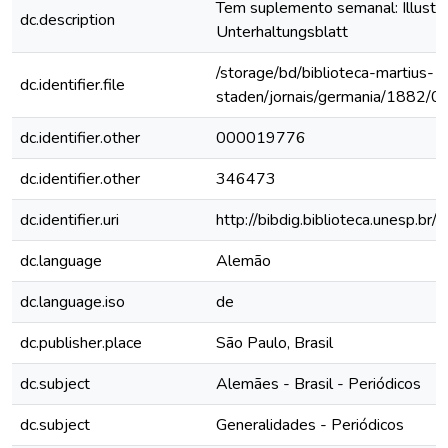
Tem suplemento semanal: Illustri
dc.description
Unterhaltungsblatt
/storage/bd/biblioteca-martius-
dc.identifier.file
staden/jornais/germania/1882/0
dc.identifier.other
000019776
dc.identifier.other
346473
dc.identifier.uri
http://bibdig.biblioteca.unesp.b
dc.language
Alemão
dc.language.iso
de
dc.publisher.place
São Paulo, Brasil
dc.subject
Alemães - Brasil - Periódicos
dc.subject
Generalidades - Periódicos