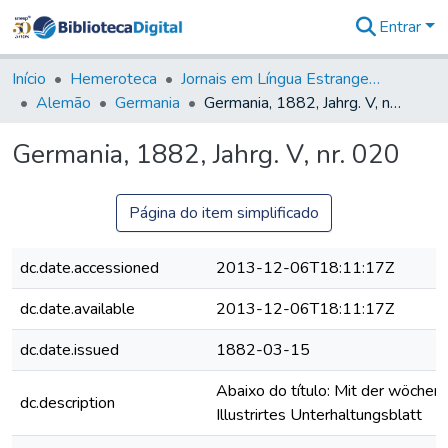
Entrar
Comunidades
&
Início
Hemeroteca
Jornais em Língua Estrangeira
Coleções
Alemão
Germania
Germania, 1882, Jahrg. V, nr. 020
Tudo na
Biblioteca
Germania, 1882, Jahrg. V, nr. 020
Digital
Estatísticas
Página do item simplificado
dc.date.accessioned
2013-12-06T18:11:17Z
dc.date.available
2013-12-06T18:11:17Z
dc.date.issued
1882-03-15
Abaixo do título: Mit der wöchent
dc.description
Illustrirtes Unterhaltungsblatt