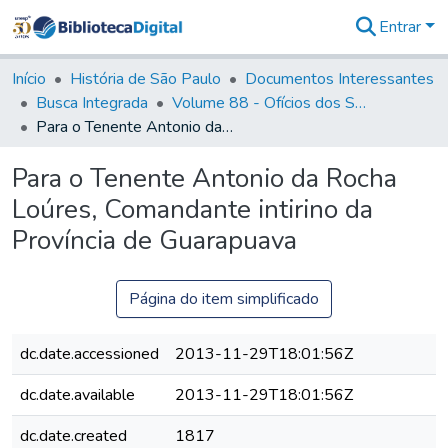
Entrar
Comunidades
&
Início
História de São Paulo
Documentos Interessantes
Coleções
Busca Integrada
Volume 88 - Ofícios dos Senhores Governadores Interinos da Capitania de São Paulo (1817- 1819)
Tudo na
Para o Tenente Antonio da Rocha Loúres, Comandante intirino da Província de Guarapuava
Biblioteca
Digital
Para o Tenente Antonio da Rocha
Estatísticas
Loúres, Comandante intirino da
Província de Guarapuava
Página do item simplificado
dc.date.accessioned
2013-11-29T18:01:56Z
dc.date.available
2013-11-29T18:01:56Z
dc.date.created
1817