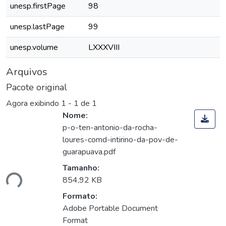
unesp.firstPage
98
unesp.lastPage
99
unesp.volume
LXXXVIII
Arquivos
Pacote original
Agora exibindo
1 - 1 de 1
Nome:
p-o-ten-antonio-da-rocha-
loures-comd-intirino-da-pov-de-
guarapuava.pdf
Tamanho:
ndo...
854,92 KB
Formato:
Adobe Portable Document
Format