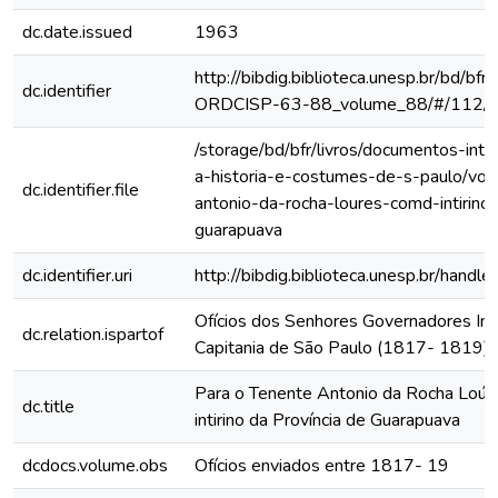
dc.date.issued
1963
http://bibdig.biblioteca.unesp.br/bd/bf
dc.identifier
ORDCISP-63-88_volume_88/#/112/
/storage/bd/bfr/livros/documentos-int
a-historia-e-costumes-de-s-paulo/vol
dc.identifier.file
antonio-da-rocha-loures-comd-intirin
guarapuava
dc.identifier.uri
http://bibdig.biblioteca.unesp.br/hand
Ofícios dos Senhores Governadores Int
dc.relation.ispartof
Capitania de São Paulo (1817- 1819)
Para o Tenente Antonio da Rocha Loúr
dc.title
intirino da Província de Guarapuava
dcdocs.volume.obs
Ofícios enviados entre 1817- 19