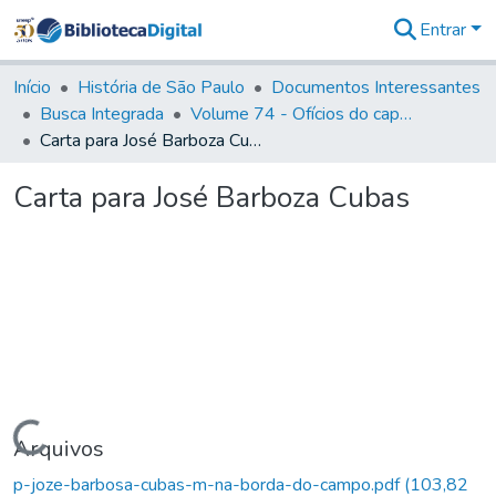
Entrar
Comunidades
&
Início
História de São Paulo
Documentos Interessantes
Coleções
Busca Integrada
Volume 74 - Ofícios do capitão General Martim Lopes Lobo de Saldanha às Câmaras e Comandantes da Capitania (1775)
Tudo na
Carta para José Barboza Cubas
Biblioteca
Digital
Carta para José Barboza Cubas
Estatísticas
Carregando...
Arquivos
p-joze-barbosa-cubas-m-na-borda-do-campo.pdf
(103,82