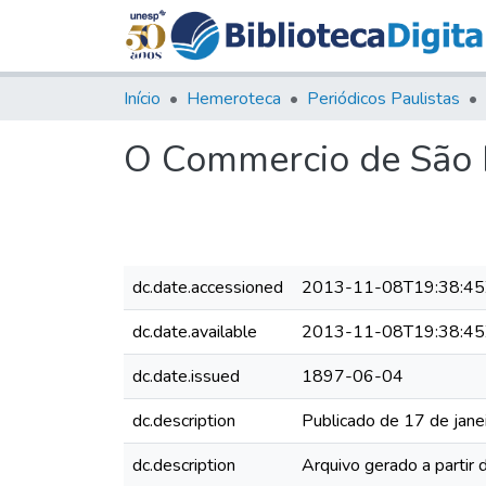
Início
Hemeroteca
Periódicos Paulistas
O Commercio de São P
dc.date.accessioned
2013-11-08T19:38:45
dc.date.available
2013-11-08T19:38:45
dc.date.issued
1897-06-04
dc.description
Publicado de 17 de jane
dc.description
Arquivo gerado a partir 