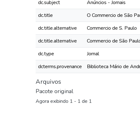
dc.subject
Anúncios - Jornais
dc.title
O Commercio de São Pau
dc.title.alternative
Commercio de S. Paulo
dc.title.alternative
Commercio de São Paul
dc.type
Jornal
dcterms.provenance
Biblioteca Mário de And
Arquivos
Pacote original
Agora exibindo
1 - 1 de 1