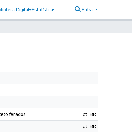
lioteca Digital
Estatísticas
Entrar
eto feriados
pt_BR
pt_BR