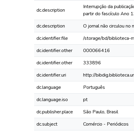
Interrupção da publicaçã
dc.description
partir do fascículo Ano
dc.description
O jornal não circulou no 
dc.identifier.file
/storage/bd/biblioteca
dc.identifier.other
000066416
dc.identifier.other
333896
dc.identifier.uri
http://bibdig.biblioteca
dc.language
Português
dc.language.iso
pt
dc.publisher.place
São Paulo, Brasil
dc.subject
Comércio - Periódicos