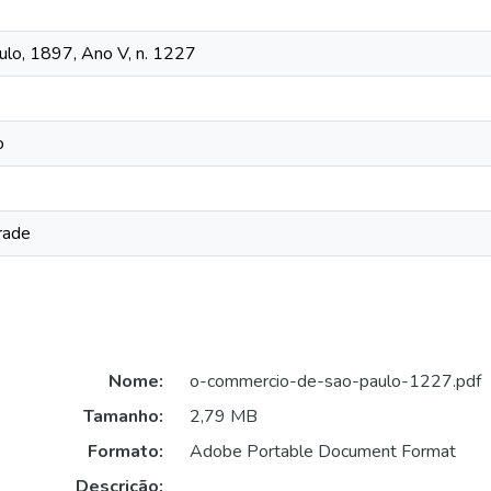
lo, 1897, Ano V, n. 1227
o
rade
Nome:
o-commercio-de-sao-paulo-1227.pdf
Tamanho:
2,79 MB
Formato:
Adobe Portable Document Format
Descrição: