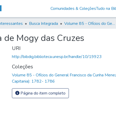
Comunidades & Coleções
Tudo na Bib
nteressantes
Busca Integrada
Volume 85 - Ofícios do General Francisco da Cunha Menezes (Governador da Capitania): 1782- 1786
a de Mogy das Cruzes
URI
http://bibdig.biblioteca.unesp.br/handle/10/19923
Coleções
Volume 85 - Ofícios do General Francisco da Cunha Mene
Capitania): 1782- 1786
Página do item completo