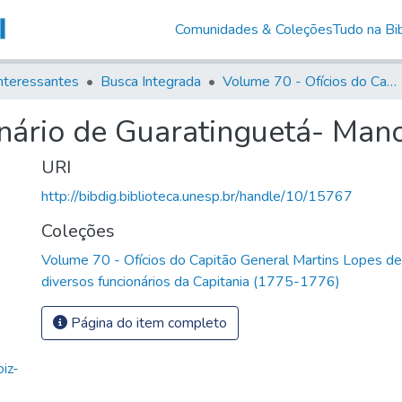
Comunidades & Coleções
Tudo na Bib
nteressantes
Busca Integrada
Volume 70 - Ofícios do Capitão General Martins Lopes de Saldanha aos diversos funcionários da Capitania (1775-1776)
inário de Guaratinguetá- Man
URI
http://bibdig.biblioteca.unesp.br/handle/10/15767
Coleções
Volume 70 - Ofícios do Capitão General Martins Lopes d
diversos funcionários da Capitania (1775-1776)
Página do item completo
iz-