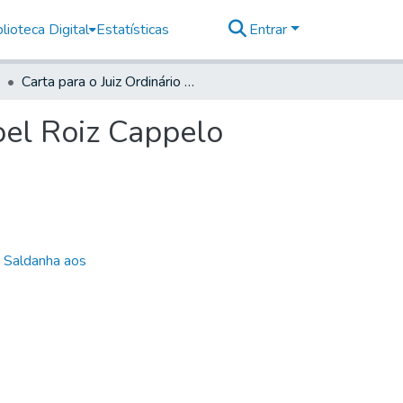
lioteca Digital
Estatísticas
Entrar
Carta para o Juiz Ordinário de Guaratinguetá- Manoel Roiz Cappelo
oel Roiz Cappelo
e Saldanha aos