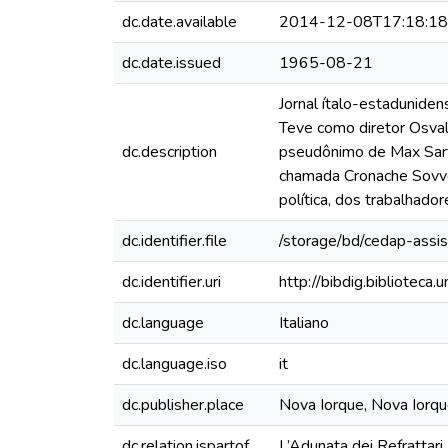
dc.date.available
2014-12-08T17:18:1
dc.date.issued
1965-08-21
Jornal ítalo-estadunide
Teve como diretor Osval
dc.description
pseudônimo de Max Sart
chamada Cronache Sovver
política, dos trabalhadore
dc.identifier.file
/storage/bd/cedap-assis
dc.identifier.uri
http://bibdig.bibliotec
dc.language
Italiano
dc.language.iso
it
dc.publisher.place
Nova Iorque, Nova Iorq
dc.relation.ispartof
L’Adunata dei Refrattari