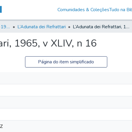
Comunidades & Coleções
Tudo na Bib
Canto Libertário (1906-1995)
L’Adunata dei Refrattari
L’Adunata dei Refrattari, 1965, v XLIV, n 16
ri, 1965, v XLIV, n 16
Página do item simplificado
8Z