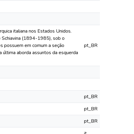
quica italiana nos Estados Unidos.
e Schiavina (1894-1985), sob o
ções possuem em comum a seção
pt_BR
a última aborda assuntos da esquerda
pt_BR
pt_BR
pt_BR
it