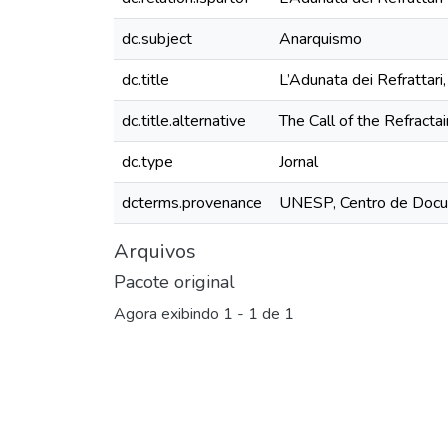
dc.subject
Anarquismo
dc.title
L’Adunata dei Refrattari
dc.title.alternative
The Call of the Refractai
dc.type
Jornal
dcterms.provenance
UNESP, Centro de Docu
Arquivos
Pacote original
Agora exibindo
1 - 1 de 1