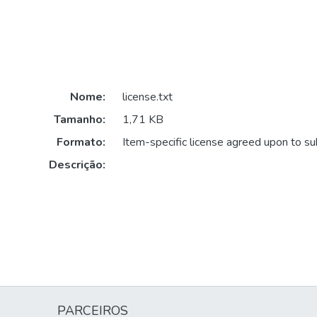
Nome:
license.txt
Tamanho:
1,71 KB
Formato:
Item-specific license agreed upon to s
Descrição:
PARCEIROS