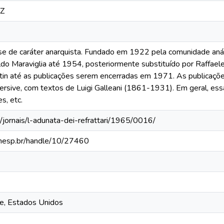
8Z
nse de caráter anarquista. Fundado em 1922 pela comunidade anár
do Maraviglia até 1954, posteriormente substituído por Raffael
in até as publicações serem encerradas em 1971. As publica
sive, com textos de Luigi Galleani (1861-1931). Em geral, ess
s, etc.
/jornais/l-adunata-dei-refrattari/1965/0016/
a.unesp.br/handle/10/27460
ue, Estados Unidos