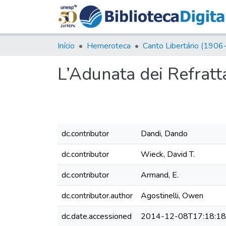
Início
Hemeroteca
L’Adunata dei Refratta
dc.contributor
Dandi, Dando
dc.contributor
Wieck, David T.
dc.contributor
Armand, E.
dc.contributor.author
Agostinelli, Owen
dc.date.accessioned
2014-12-08T17:18:1