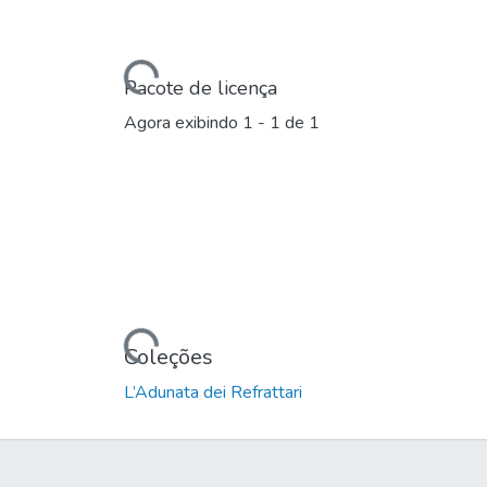
Carregando...
Pacote de licença
Agora exibindo
1 - 1 de 1
Carregando...
Coleções
L’Adunata dei Refrattari