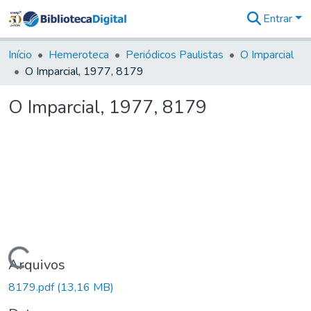
Entrar
Comunidades
&
Início
Hemeroteca
Periódicos Paulistas
O Imparcial
Coleções
O Imparcial, 1977, 8179
Tudo na
Biblioteca
O Imparcial, 1977, 8179
Digital
Estatísticas
Carregando...
Arquivos
8179.pdf
(13,16 MB)