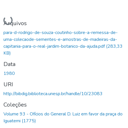
Carregando...
Arquivos
para-d-rodrigo-de-souza-coutinho-sobre-a-remessa-de-
uma-colecaode-sementes-e-amostras-de-madeiras-da-
capitania-para-o-real-jardim-botanico-da-ajuda.pdf
(283,33
KB)
Data
1980
URI
http://bibdig.biblioteca.unesp.br/handle/10/23083
Coleções
Volume 93 - Ofícios do General D. Luiz em favor da praça do
Iguatemi (1775)