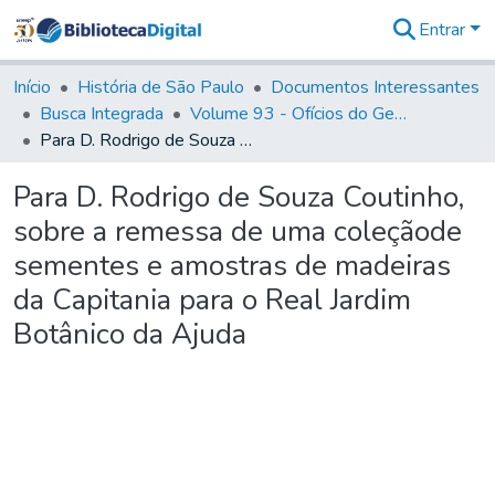
Entrar
Comunidades
&
Início
História de São Paulo
Documentos Interessantes
Coleções
Busca Integrada
Volume 93 - Ofícios do General D. Luiz em favor da praça do Iguatemi (1775)
Tudo na
Para D. Rodrigo de Souza Coutinho, sobre a remessa de uma coleçãode sementes e amostras de madeiras da Capitania para o Real Jardim Botânico da Ajuda
Biblioteca
Digital
Para D. Rodrigo de Souza Coutinho,
Estatísticas
sobre a remessa de uma coleçãode
sementes e amostras de madeiras
da Capitania para o Real Jardim
Botânico da Ajuda